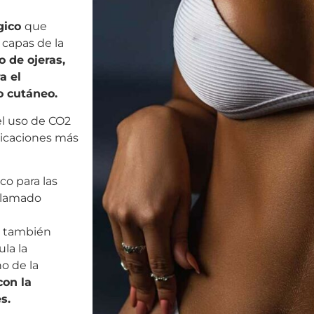
gico
que
 capas de la
o de ojeras,
a el
o cutáneo.
el uso de CO2
ndicaciones más
co para las
 llamado
o también
la la
o de la
con la
s.