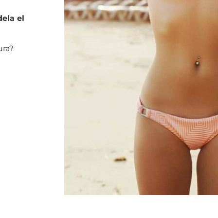
ela el
ura?