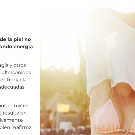
de la piel no
zando energía
ugía y otros
 ultrasonidos
 entregar la
 adecuadas
causan micro
o resulta en
tivamente
bién reafirma