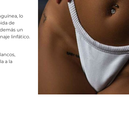
guínea, lo
pida de
 además un
je linfático.
lancos,
a a la