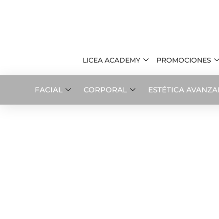
LICEA ACADEMY
PROMOCIONES
FACIAL
CORPORAL
ESTÉTICA AVANZ
Endolifting facial
Laser endolifting para el rejuvenecimiento 