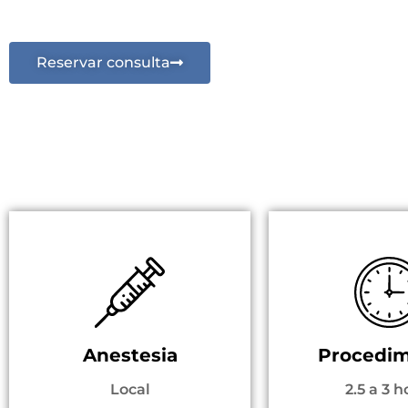
del rostro y cuello ¡sin cirugía!
Reservar consulta
Anestesia
Procedim
Local
2.5 a 3 h