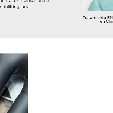
mentar una sensación de
olifting facial.
Tratamiento E
en Clín