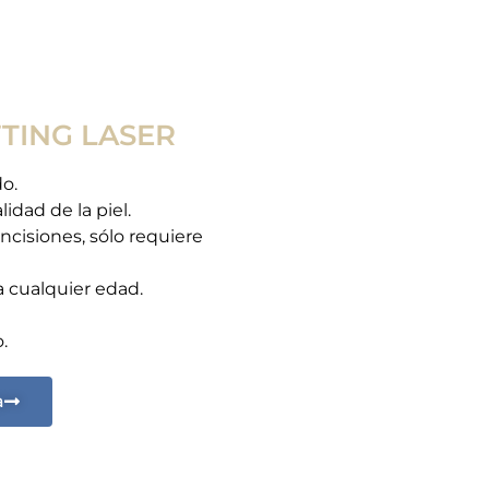
FTING LASER
do.
idad de la piel.
ncisiones, sólo requiere
a cualquier edad.
.
a