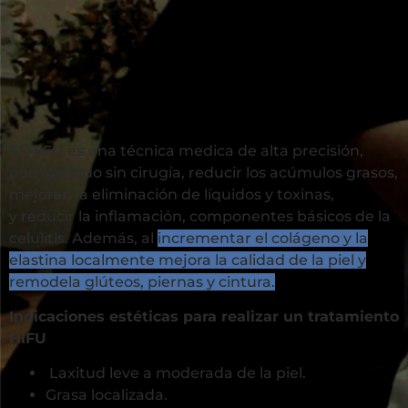
El HIFU es una técnica medica de alta precisión,
permitiendo sin cirugía, reducir los acúmulos grasos,
mejoran la eliminación de líquidos y toxinas,
y reducir la inflamación, componentes básicos de la
celulitis. Además, al
incrementar el colágeno y la
elastina localmente mejora la calidad de la piel
y
remodela glúteos, piernas y cintura.
Indicaciones estéticas para realizar un tratamiento
HIFU
Laxitud leve a moderada de la piel.
Grasa localizada.