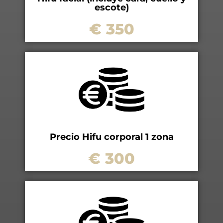
escote)
€ 350
Precio Hifu corporal 1 zona
€ 300