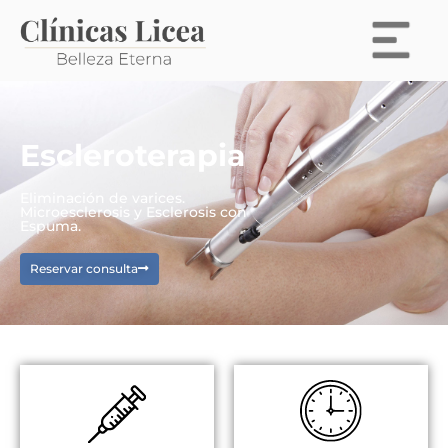
Escleroterapia
Eliminación de varices.
Microesclerosis y Esclerosis con
Espuma.
Reservar consulta