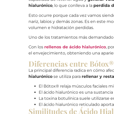
hialurónico
, lo que conlleva a la
perdida d
Esto ocurre porque cada vez vamos sien
nariz, labios y demás zonas. Es en este 
volumen e hidratación perdidas.
Uno de los tratamientos más demandado e
Con los
rellenos de ácido hialurónico
, p
el envejecimiento, obteniendo una aparien
Diferencias entre Bótox®
La principal diferencia radica en cómo afec
hialurónico
se utiliza para
rellenar y res
El Bótox® relaja músculos faciales m
El ácido hialurónico es una sustancia
La toxina botulínica suele utilizarse e
El ácido hialurónico reticulado apor
Similitudes de Ácido Hia