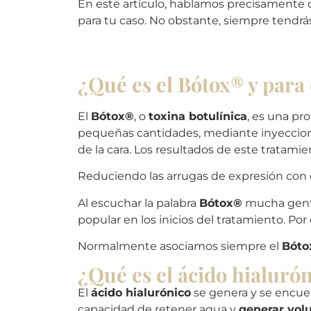
En este artículo, hablamos precisamente d
para tu caso. No obstante, siempre tendr
¿Qué es el Bótox® y para 
El
Bótox®
, o
toxina botulínica
, es una pr
pequeñas cantidades, mediante inyecciones
de la cara. Los resultados de este tratami
Reduciendo las arrugas de expresión con 
Al escuchar la palabra
Bótox®
mucha gente
popular en los inicios del tratamiento. Por e
Normalmente asociamos siempre el
Bóto
¿Qué es el ácido hialurón
El
ácido hialurónico
se genera y se encuen
capacidad de retener agua y
generar vol