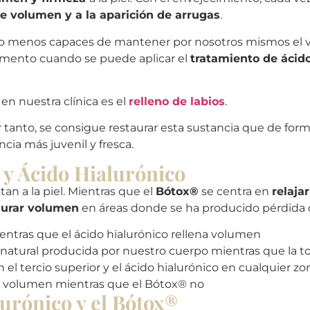
e volumen y a la aparición de arrugas
.
do menos capaces de mantener por nosotros mismos el 
momento cuando se puede aplicar el
tratamiento de ácido
n nuestra clínica es el
relleno de labios
.
or tanto, se consigue restaurar esta sustancia que de fo
cia más juvenil y fresca.
 y Ácido Hialurónico
tan a la piel. Mientras que el
Bótox®
se centra en
relaja
taurar volumen
en áreas donde se ha producido pérdida 
ientras que el ácido hialurónico rellena volumen
 natural producida por nuestro cuerpo mientras que la to
n el tercio superior y el ácido hialurónico en cualquier zo
ta volumen mientras que el Bótox® no
lurónico y el Bótox®