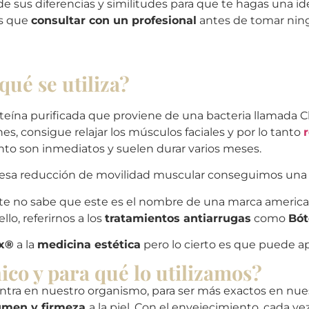
e sus diferencias y similitudes para que te hagas una i
ás que
consultar con un profesional
antes de tomar ning
qué se utiliza?
oteína purificada que proviene de una bacteria llamada 
, consigue relajar los músculos faciales y por lo tanto
ento son inmediatos y suelen durar varios meses.
esa reducción de movilidad muscular conseguimos una a
 no sabe que este es el nombre de una marca americ
llo, referirnos a los
tratamientos antiarrugas
como
Bó
x®
a la
medicina estética
pero lo cierto es que puede a
ico y para qué lo utilizamos?
tra en nuestro organismo, para ser más exactos en nuestr
umen y firmeza
a la piel. Con el envejecimiento, cada