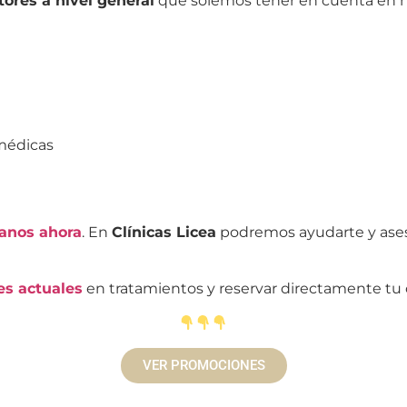
tores a nivel general
que solemos tener en cuenta en nu
 médicas
anos ahora
. En
Clínicas Licea
podremos ayudarte y ases
s actuales
en tratamientos y reservar directamente tu 
VER PROMOCIONES