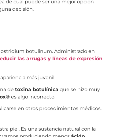
dea de cual puede ser una mejor opción
una decisión.
Clostridium botulinum. Administrado en
reducir las arrugas y líneas de expresión
pariencia más juvenil.
ana de
toxina botulínica
que se hizo muy
tox®
es algo incorrecto.
plicarse en otros procedimientos médicos.
a piel. Es una sustancia natural con la
 vez vamos produciendo menos
ácido