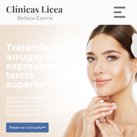
Tratamiento
arrugas de
expresión
tercio
superior
Suaviza las arrugas de
expresión y líneas faciales
indeseadas asociadas a la
expresión facial. Previene el
envejecimiento facial.
Reservar consulta