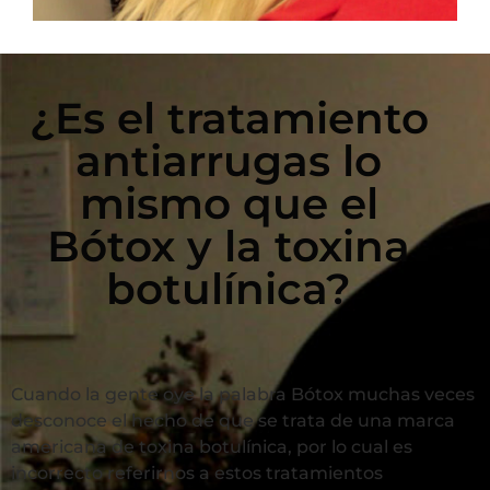
¿Es el tratamiento
antiarrugas lo
mismo que el
Bótox y la toxina
botulínica?
Cuando la gente oye la palabra Bótox muchas veces
desconoce el hecho de que se trata de una marca
americana de toxina botulínica, por lo cual es
incorrecto referirnos a estos tratamientos