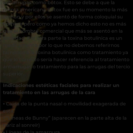
antiarrugas como bótox. Esto se debe a que la
marca americana Bótox fue en su momento la más
común y por ellos se asentó de forma coloquial su
nombre pero como ya hemos dicho esto no es más
que el nombre comercial que más se asentó en la
sociedad. Por otra parte la toxina botulínica es un
medicamento por lo que no debemos referirnos
tampoco a la toxina botulínica como tratamiento ya
que lo correcto sería hacer referencia al tratamiento
antiarrugas o tratamiento para las arrugas del tercio
superior.
Indicaciones estéticas faciales para realizar un
tratamiento en las arrugas de la cara
⦁ Caída de la punta nasal o movilidad exagerada de
esta.
⦁ “Líneas de Bunny” (aparecen en la parte alta de la
nariz al sonreír)
⦁ Líneas de la amargura