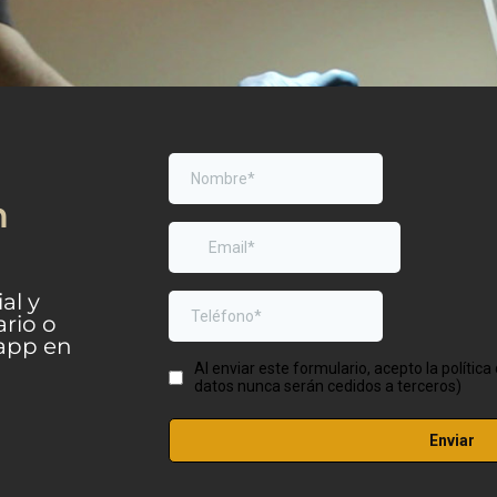
n
al y
ario o
app en