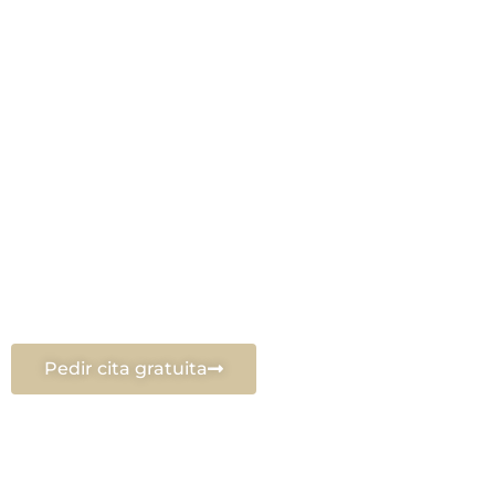
En
Clínicas Licea
entendemos que cada piel es única, 
ofrecemos una
gama completa de tratamientos
para 
necesidades específicas.
¿Qué tratamiento fac
necesitas?
Si no sabes exactamente qué necesitas puedes
reserv
valoración gratuita
con nuestro equipo médico. Ellos 
desde su experiencia.
Pedir cita gratuita