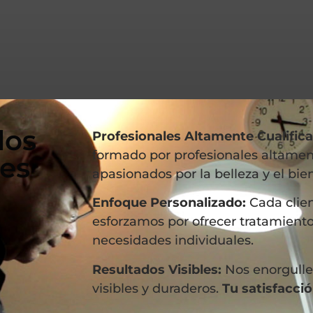
los
Profesionales Altamente Cualific
formado por profesionales altament
les
apasionados por la belleza y el bien
Enfoque Personalizado:
Cada clien
esforzamos por ofrecer tratamiento
necesidades individuales.
Resultados Visibles:
Nos enorgulle
visibles y duraderos.
Tu satisfacció