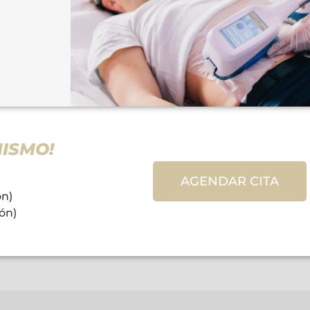
MISMO!
AGENDAR CITA
ón)
ón)