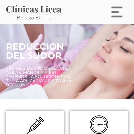
REDUCCION
DEL SUDOR
¿SUFRES DE SUDORACIÓN EN
AXILAS, MANOS Y PIES?
TENEMOS LA SOLUCIÓN PARA
TI: “LA APLICACIÓN DE TOXINA
BOTULINICA”