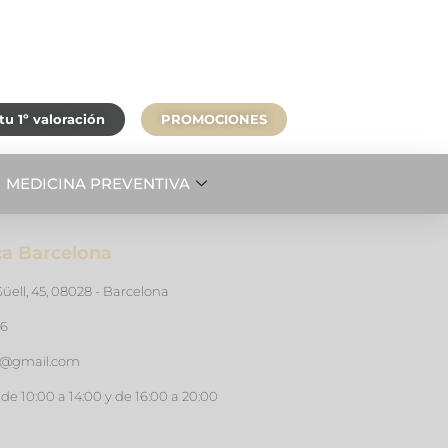
u 1º valoración
PROMOCIONES
MEDICINA PREVENTIVA
ica Barcelona
üell, 45, 08028 - Barcelona
46
ts@gmail.com
de 10:00 a 14:00 y de 16:00 a 20:00