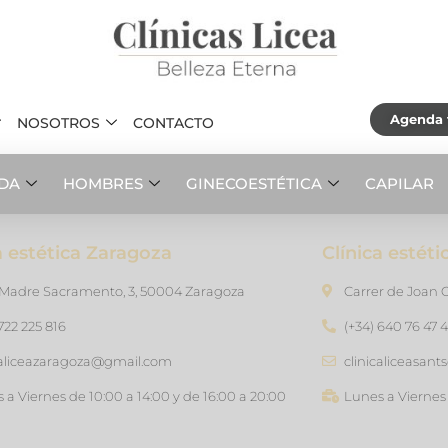
Agenda t
NOSOTROS
CONTACTO
ADA
HOMBRES
GINECOESTÉTICA
CAPILAR
a estética Zaragoza
Clínica estét
 Madre Sacramento, 3, 50004 Zaragoza
Carrer de Joan G
 722 225 816
(+34) 640 76 47 
caliceazaragoza@gmail.com
clinicaliceasan
 a Viernes de 10:00 a 14:00 y de 16:00 a 20:00
Lunes a Viernes 