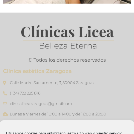
© Todos los derechos reservados
Clínica estética Zaragoza
Calle Madre Sacramento, 3, 50004 Zaragoza
(+34) 722 225 816
clinicaliceazaragoza@gmail.com
Lunes a Viernes de 10:00 a 14:00 y de 16:00 a 20:00
Clínica estética Barcelona
Utilizamos cookies para optimizar nuestro sitio web y nuestro servicio.