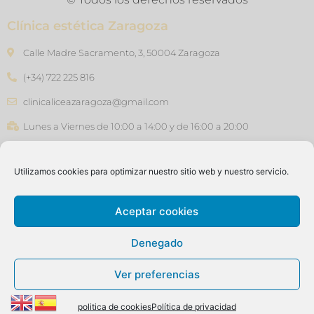
Clínica estética Zaragoza
Calle Madre Sacramento, 3, 50004 Zaragoza
(+34) 722 225 816
clinicaliceazaragoza@gmail.com
Lunes a Viernes de 10:00 a 14:00 y de 16:00 a 20:00
Clínica estética Barcelona
Utilizamos cookies para optimizar nuestro sitio web y nuestro servicio.
Carrer de Joan Güell, 45, 08028 - Barcelona
(+34) 640 76 47 46
Aceptar cookies
clinicaliceasants@gmail.com
Denegado
Lunes a Viernes de 10:00 a 14:00 y de 16:00 a 20:00
Ver preferencias
politica de cookies
Política de privacidad
Aviso Legal
Política de cookies
Política de privacidad