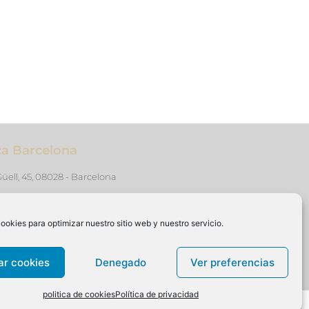
ica Barcelona
üell, 45, 08028 - Barcelona
46
ookies para optimizar nuestro sitio web y nuestro servicio.
ts@gmail.com
de 10:00 a 14:00 y de 16:00 a 20:00
ar cookies
Denegado
Ver preferencias
politica de cookies
Política de privacidad