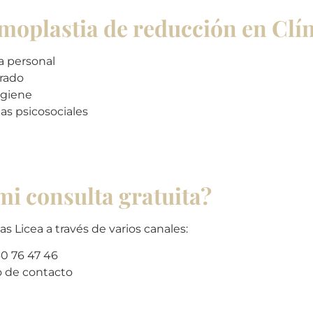
moplastia de reducción en Clín
za personal
rado
igiene
s psicosociales
mi consulta gratuita?
s Licea a través de varios canales:
40 76 47 46
o de contacto