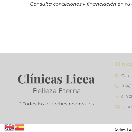
Consulta condiciones y financiación en tu c
Clínic
Calle
(+34)
clini
© Todos los derechos reservados
Lunes
Aviso Le