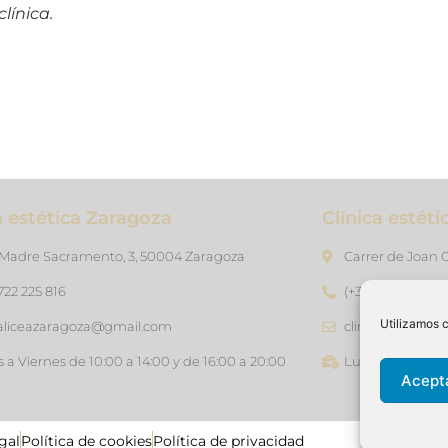
línica.
a estética Zaragoza
Clínica estét
 Madre Sacramento, 3, 50004 Zaragoza
Carrer de Joan G
 722 225 816
(+34) 640 76 47 
Utilizamos c
caliceazaragoza@gmail.com
clinicaliceasan
 a Viernes de 10:00 a 14:00 y de 16:00 a 20:00
Lunes a Viernes 
Acept
gal
Política de cookies
Política de privacidad