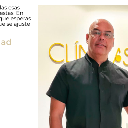
as esas
estas. En
 que esperas
ue se ajuste
dad