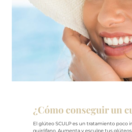
¿Cómo conseguir un cul
El glúteo SCULP es un tratamiento poco in
quirófano. Aumenta y esculpe tus glúteos d