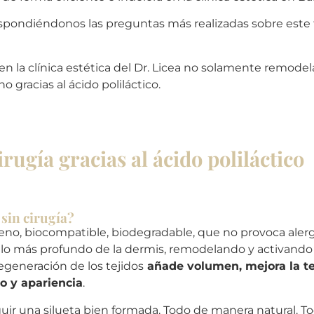
respondiéndonos las preguntas más realizadas sobre este 
la clínica estética del Dr. Licea no solamente remodela,
 gracias al ácido poliláctico.
rugía gracias al ácido poliláctico
sin cirugía?
eno, biocompatible, biodegradable, que no provoca alerg
o más profundo de la dermis, remodelando y activando la
egeneración de los tejidos
añade volumen, mejora la text
o y apariencia
.
uir una silueta bien formada. Todo de manera natural. T