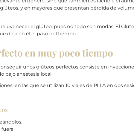
relevante el género, sino que también es factible el au
 glúteos, y en mayores que presentan pérdida de volumen 
 rejuvenecer el glúteo, pues no todo son modas. El Glút
ue deja en él el paso del tiempo.
rfecto en muy poco tiempo
conseguir unos glúteos perfectos consiste en inyecciones
o bajo anestesia local.
siones, en las que se utilizan 10 viales de PLLA en dos ses
teos
eándolos.
 fuera.